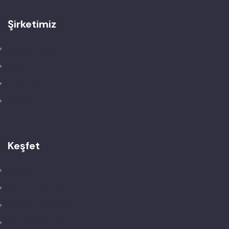
Şirketimiz
Hakkımızda
Blog
Ekibimiz
İletişim
Keşfet
Hesabım
Gizlilik Politikamız
Ortak Programlar
Partnerlerimiz