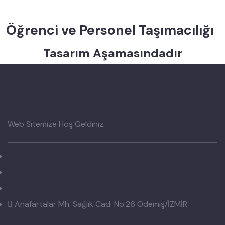
Öğrenci ve Personel Taşımacılığı
Tasarım Aşamasındadır
Web Sitemize Hoş Geldiniz.
+90 232 544 71 71
+90 554 648 74 74
info@cosanildun.com
Anafartalar Mh. Sağlık Cad. No:26 Ödemiş/İZMİR